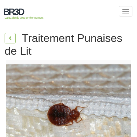
BR3D
Toggl
navig
La qualité de votre environnement
Traitement Punaises
de Lit