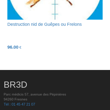
Destruction nid de Guêpes ou Frelons
96.00
€
BR3D
Parc médicis 57, avenue des Pépinières
94260 Fresnes
Tél : 01 45 47 21 07